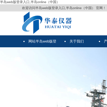
半岛web版登录入口,半岛online（中国）
欢迎访问半岛web版登录入口,半岛online（中国） 官网！
网站半岛web版登
关于我们
录入口,半岛
online（中国）