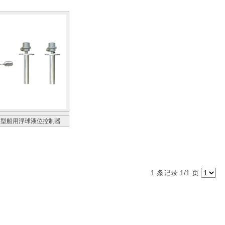
65型船用浮球液位控制器
1 条记录 1/1 页