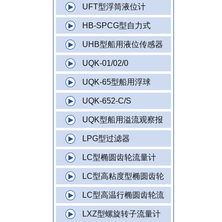
UFT型浮筒液位计
HB-SPCG型自力式
UHB型船用液位传感器
UQK-01/02/0
UQK-65型船用浮球
UQK-652-C/S
UQK型船用溢流观察报
LPG型过滤器
LC型椭圆齿轮流量计
LC型高粘度型椭圆齿轮
LC型高温行椭圆齿轮流
LXZ型螺旋转子流量计